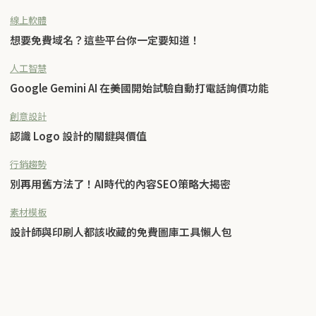
線上軟體
想要免費域名？這些平台你一定要知道！
人工智慧
Google Gemini AI 在美國開始試驗自動打電話詢價功能
創意設計
認識 Logo 設計的關鍵與價值
行銷趨勢
別再用舊方法了！AI時代的內容SEO策略大揭密
素材模板
設計師與印刷人都該收藏的免費圖庫工具懶人包