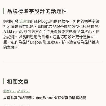
品牌標準字設計的話題性
過往引發
話題性
的品牌Logo案例也很多，但你的標準字設
計若僅是直奔話題，實際能為品牌帶來的效益也極其有限，
品牌Logo設計的方方面面主要還是為求貼近品牌核心、便
於記憶、以長期運用為目標，這些巧思設計更像是神來一
筆，能作為品牌Logo的附加效應，卻不適合成為品牌推廣
的主軸。
相關文章
創意設計
,
品牌設計
以假亂真的紙蘑菇： Ann Wood 似幻似真的擬真紙藝