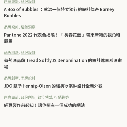
創意設計
,
品牌設計
A Box of Bubbles ：重溫一個特立獨行的設計傳奇 Barney
Bubbles
品牌設計
,
趨勢洞察
Pantone 2022 代表色揭曉！「 長春花藍 」帶來新穎的視角和
願景
品牌創新
,
品牌設計
葡萄酒品牌 Tread Softly 以 Denomination 的設計進軍烈酒市
場
品牌創新
,
品牌設計
JDO 賦予 Hennig-Olsen 的經典冰淇淋設計全新外觀
創意設計
,
品牌創新
,
數位轉型
,
行銷趨勢
網頁製作前必知！讓你擁有一個成功的網站