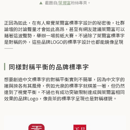
截圖自/
萊爾富
粉絲專頁。
正因為如此，在有人察覺萊爾富標準字設計的祕密後，社群
論壇的討論聲量才會如此高昂，甚至有網友建議萊爾富可以
藉著這波聲勢，舉辦一場剪紙大賽。不過除了萊爾富標準字
是對稱的外，這些品牌LOGO的標準字設計也都能鏡像呈現
——
同樣對稱平衡的品牌標準字
想要創造中文標準字的對稱平衡實則不簡單，因為中文字的
撇與捺各有其風骨，例如光泉的標準字就棋差一著，但仍然
達到了視覺平衡。不過也有成功突破限制達成與萊爾富相同
效果的品牌Logo，像貢茶的標準字呈現也是對稱樣貌。