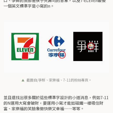
口、爭鮮的魚部是筷子夾壽司的意象，以及7-ELEVEn最後
一個英文標準字是小寫的n。
截圖自/爭鮮、家樂福、7-11的粉絲專頁。
並且還找出很多關於這些標準字設計的小道消息，例如7-11
的N運用大寫會破財，要運用小寫才能如磁鐵一樣吸住財
富、家樂福的笑臉象徵快樂又幸福……等等。