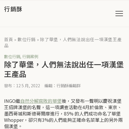
行銷酥
首頁
»
數位行銷
»
除了華堡，人們無法說出任一項漢堡王產
品
數位行銷
,
行銷案例
除了華堡，人們無法說出任一項漢堡
王產品
發布：12 5 月, 2022
編輯：行銷酥編輯群
INGO繼
自然分解腐敗的華堡
後，又發布一聲明以慶祝漢堡
王招牌漢堡的名聲，這一項調查活動在4月於倫敦、東京、
墨西哥城和斯德哥爾摩進行，85% 的人們成功命名了華堡
Whopper，卻只有3%的人們能夠正確命名菜單上的另外兩
個漢堡。