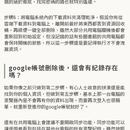
選的過於徹底，找完密碼的路也就特別遙遠。
步驟6：將電腦系統內的下載資料夾清理乾淨，假設你有從
雲端下載資料到電腦上，離開前最好將東西都丟到資源回收
桶，再順便一鍵全部刪除，雖然大部分共用電腦關機後都會
重新回到初始設定，但沒記錯的話有些圖書館的共用電腦都
會保持開機的狀態，所以這一步驟還是要記得執行才不會洩
漏資訊。
google帳號刪除後，還會有紀錄存在
嗎？
如果你像之前只做到第二步驟，有心人士故意的拼湊還是能
找到你的個人資訊，但做到第五步驟，基本上那一台電腦的
瀏覽器內是不會再有你的資料出現，而要再次登入也很簡
單，就重新登進你的google帳號就好了。
還有在共用電腦上會建議不要開啟同步功能，同步功能可以
讓使用者看到包括在其他台電腦的所有瀏覽紀錄，雖然按照